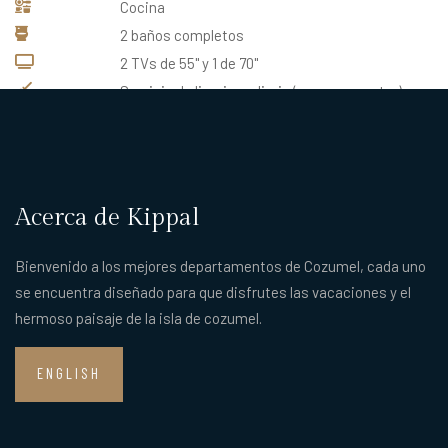
Cocina
2 baños completos
2 TVs de 55'' y 1 de 70''
Servicio de limpieza diario (con cargo extra)
Batas y pantuflas
Acerca de Kippal
Bienvenido a los mejores departamentos de Cozumel, cada uno
se encuentra diseñado para que disfrutes las vacaciones y el
hermoso paisaje de la isla de cozumel.
ENGLISH