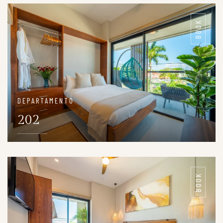
DETAILS
BOOK
DEPARTAMENTO
202
DETAILS
BOOK