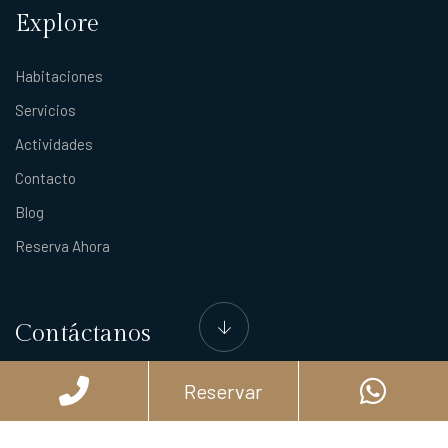
Explore
Habitaciones
Servicios
Actividades
Contacto
Blog
Reserva Ahora
Contáctanos
10a Avenida Sur 641, Centro, 77600 San Miguel de Cozumel, Q.R.
Reservar
987 1770 770