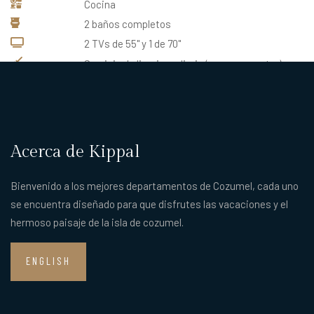
Cocina
2 baños completos
2 TVs de 55'' y 1 de 70''
Servicio de limpieza diario (con cargo extra)
Batas y pantuflas
Acerca de Kippal
Bienvenido a los mejores departamentos de Cozumel, cada uno
se encuentra diseñado para que disfrutes las vacaciones y el
hermoso paisaje de la isla de cozumel.
ENGLISH