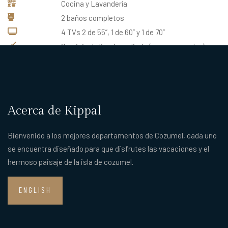
Cocina y Lavandería
2 baños completos
4 TVs 2 de 55”, 1 de 60” y 1 de 70”
Servicio de limpieza diario (con cargo extra)
Batas y pantuflas
Acerca de Kippal
Bienvenido a los mejores departamentos de Cozumel, cada uno
se encuentra diseñado para que disfrutes las vacaciones y el
hermoso paisaje de la isla de cozumel.
ENGLISH