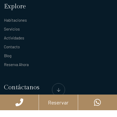
Explore
Habitaciones
Servicios
Actividades
Contacto
Blog
Reserva Ahora
Contáctanos
10a Avenida Sur 641, Centro, 77600 San Miguel de Cozumel, Q.R.
Reservar
987 1770 770